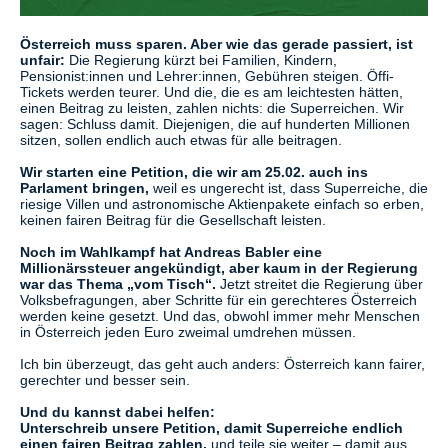
Österreich muss sparen. Aber wie das gerade passiert, ist
unfair:
Die Regierung kürzt bei Familien, Kindern,
Pensionist:innen und Lehrer:innen, Gebühren steigen. Öffi-
Tickets werden teurer. Und die, die es am leichtesten hätten,
einen Beitrag zu leisten, zahlen nichts: die Superreichen. Wir
sagen: Schluss damit. Diejenigen, die auf hunderten Millionen
sitzen, sollen endlich auch etwas für alle beitragen.
Wir starten eine Petition, die wir am 25.02. auch ins
Parlament bringen,
weil es ungerecht ist, dass Superreiche, die
riesige Villen und astronomische Aktienpakete einfach so erben,
keinen fairen Beitrag für die Gesellschaft leisten.
Noch im Wahlkampf hat Andreas Babler eine
Millionärssteuer angekündigt, aber kaum in der Regierung
war das Thema „vom Tisch“.
Jetzt streitet die Regierung über
Volksbefragungen, aber Schritte für ein gerechteres Österreich
werden keine gesetzt. Und das, obwohl immer mehr Menschen
in Österreich jeden Euro zweimal umdrehen müssen.
Ich bin überzeugt, das geht auch anders: Österreich kann fairer,
gerechter und besser sein.
Und du kannst dabei helfen:
Unterschreib unsere Petition, damit Superreiche endlich
einen fairen Beitrag zahlen,
und teile sie weiter – damit aus