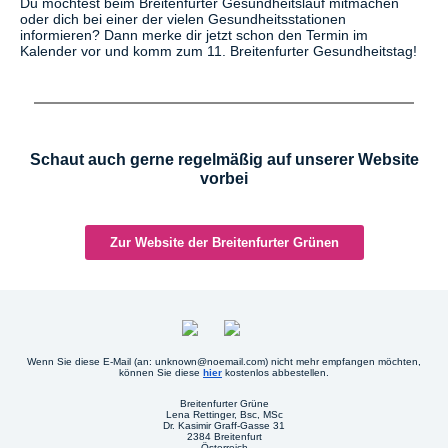
Du möchtest beim Breitenfurter Gesundheitslauf mitmachen
oder dich bei einer der vielen Gesundheitsstationen
informieren? Dann merke dir jetzt schon den Termin im
Kalender vor und komm zum 11. Breitenfurter Gesundheitstag!
Schaut auch gerne regelmäßig auf unserer Website
vorbei
Zur Website der Breitenfurter Grünen
Wenn Sie diese E-Mail (an: unknown@noemail.com) nicht mehr empfangen möchten,
können Sie diese
hier
kostenlos abbestellen.
Breitenfurter Grüne
Lena Rettinger, Bsc, MSc
Dr. Kasimir Graff-Gasse 31
2384 Breitenfurt
Österreich