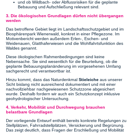
und ob Wildbach- oder Abflussrisiken für die geplante
Bebauung und Aufschließung relevant sind.
3. Die ökologischen Grundlagen dürfen nicht übergangen
werden
Das betroffene Gebiet liegt im Landschaftsschutzgebiet und im
Biosphärenpark Wienerwald, konkret in einer Pflegezone. Im
Motivenbericht werden außerdem Erlen-, Eschen- und
Weidenauen, Glatthaferwiesen und die Wohlfahrtsfunktion des
Waldes genannt.
Diese ökologischen Rahmenbedingungen sind keine
Nebensache. Sie sind wesentlich für die Beurteilung, ob die
geplante Bebauungsplanänderung im vorgesehenen Umfang
sachgerecht und verantwortbar ist.
Hinzu kommt, dass das Naturdenkmal
Stieleiche
aus unserer
Sicht bislang nicht ausreichend dokumentiert und mit einer
nachvollziehbar nachgewiesenen Schutzzone abgesichert
wurde. Deshalb fordern wir auch ein Schutzkonzept inklusive
geohydrologischer Untersuchung.
4. Verkehr, Mobilität und Durchwegung brauchen
belastbare Grundlagen
Der vorliegende Entwurf enthält bereits konkrete Regelungen zu
Stellplätzen, Fahrradstellplätzen, Versickerung und Begrünung.
Das zeigt deutlich, dass Fragen der Erschließung und Mobilität